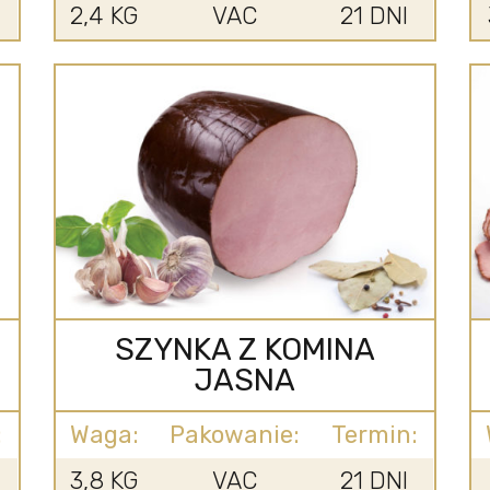
2,4 KG
VAC
21 DNI
SZYNKA Z KOMINA
JASNA
:
Waga:
Pakowanie:
Termin:
3,8 KG
VAC
21 DNI