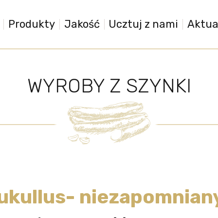
Produkty
Jakość
Ucztuj z nami
Aktua
WYROBY Z SZYNKI
ukullus- niezapomnian