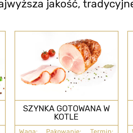
ajwyższa jakość, tradycyjn
SZYNKA GOTOWANA W
KOTLE
:
Waga:
Pakowanie:
Termin: