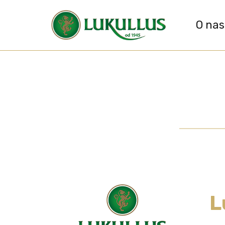
O nas
L