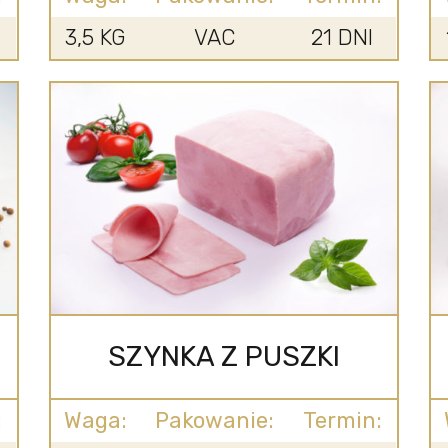
3,5 KG
VAC
21 DNI
SZYNKA Z PUSZKI
:
Waga:
Pakowanie:
Termin: