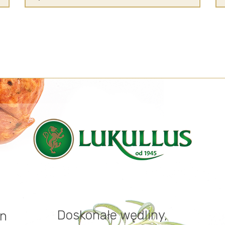
Doskonałe wędliny,
in