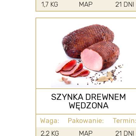
1,7 KG
MAP
21 DNI
SZYNKA DREWNEM
WĘDZONA
Waga:
Pakowanie:
Termin
2,2 KG
MAP
21 DNI