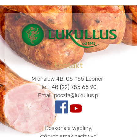
Kontakt
Michałów 4B, 05-155 Leoncin
Tel:
+48 (22) 785 65 90
Email: poczta@lukullus.pl
Doskonałe wędliny,
których smak zachwyci